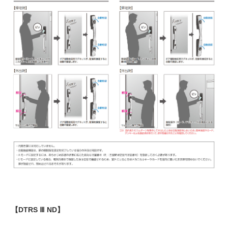
【DTRS Ⅲ ND】