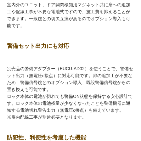
室内外のユニット、ドア開閉検知用マグネット共に扉への追加
工や配線工事が不要な電池式ですので、施工費を抑えることが
できます。一般錠との切欠互換があるのでオプション導入も可
能です。
警備セット出力にも対応
別売品の警備アダプター（EUCU-AD02）を使うことで、警備セ
ット出力（無電圧c接点）に対応可能です。扉の追加工が不要な
ため、警備信号錠とのオプション導入、既設警備信号錠からの
置き換えも可能です。
ロック本体の電池が切れても警備ON状態を保持する安心設計で
す。ロック本体の電池残量が少なくなったことを警備機器に通
知する電池切れ警告出力（無電圧c接点）も備えています。
※扉内配線工事が別途必要となります。
防犯性、利便性を考慮した機能