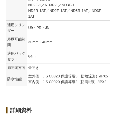
ND2F-1／ND3R-1／ND3F-1
ND2R-1AT／ND2F-1AT／ND3R-1AT／ND3F-
1AT
適用シリン
U9・PR・JN
ダー
扉厚可能範
36mm・40mm
囲
適用バック
64mm
セット
扉開閉方向
外開き
室外側：JIS C0920 保護等級5（防噴流形）/IPX5
防水性能
室内側：JIS C0920 保護等級2（防滴II形）/IPX2
詳細資料