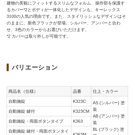
建物の美観にフィットするスリムなフォルム、操作部を保護す
るカバー*2とボディが一体化したデザインも、キーレックス
3100の人気の理由です。また、スタイリッシュなデザインはそ
のままに、新色ブラックが登場。シルバー、アンバーと合わ
せ、3色のカラーからお選びいただけます。
*2 カバーは取り外しが可能です。
バリエーション
商品名（仕様）
品番
仕上・カラー
自動施錠
K323C
AS (シルバー) 塗
装
自動施錠 鍵付
K323CM
AB (アンバー) 塗
自動施錠・両面ボタンタイプ
K363
装
BL (ブラック) 塗
自動施錠 鍵付・両面ボタンタイ
K363M