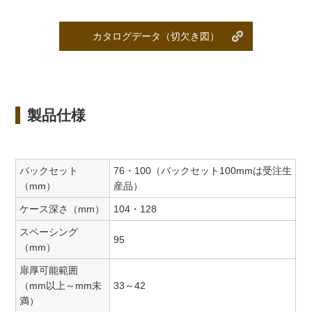
カタログデータ（切欠き図）
製品仕様
バックセット
76・100（バックセット100mmは受注生
（mm）
産品）
ケース深さ（mm）
104・128
スペーシング
95
（mm）
扉厚可能範囲
（mm以上～mm未
33～42
満）